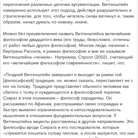
пересечения различных цепочек аргументации. Витгенштейн
намеренно использует этот подход, действуя разрушительно и
стратегически, для того, чтобы читатель снова взглянул и, таким
образом, начал думать по-новому, иначе.
Можно без преувеличения назвать Витгенштейна величайшим
философом двадцатого века (его труды, безусловно, отличны
от работ любых других философов). Многие люди
, начиная с
Бертрана Рассела,
в рамках философии и вне ее называли
Витгенштейна «гением». Например, Стролл (2002), считающий
его «величайшим философом современности», пишет, что:
«Поздний Витгенштейн завершает и выходит за рамки той
[философской] традиции, он, можно сказать, переставляет ее с
ног на голову. Традиция представляет обычного человека как
сбитого с толку и нуждающегося в философской терапии.
Сократ в этом понимании – философ парадигмы. Он
расхаживал по Афинам, расспрашивал своих сограждан и
быстро выявлял ограниченность и непоследовательность
мышления в отношении фундаментальных вопросов. У
Витгенштейна акценты расставлены в другом направлении. Это
философы вроде Сократа и его последователи, которые
«стремятся посыпать голову пеплом, а после жалуются, что они