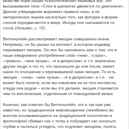
качестве норм наших психологических языковых игр. Это
высказывания типа «Слон в шахматах движется по диагонали».
Данное утверждение выражает правило игры, а не
эмпирическое знание касательно того, как фигурки в форме
слонов передвигаются в мире. Иногда они скатываются со
стола (Уильямс, с. 10).
Витгенштейн рассматривает эмоции совершенно иначе.
Например, он бы указал на контекст, в котором индивид
переживает эмоцию. Он мог бы напомнить нам о том, что в
наше ежедневное употребление слов «гнев», «страх»,
«тревога», «мне лучше», «я в депрессии» и т.п. вовлечены
другие люди; и что то, что произошло до или после, имеет
какое-то отношение к переживаемой нами эмоции. То есть
эмоция - «гнев», «мне лучше», «я в депрессии» и т.п. - не
может быть понята, если мы извлечем ее из того контекста,
откуда она родом – если мы это делаем, эмоция становится
чем-то мистическим, отделенным от повседневной жизни.
Конечно, как отметил бы Витгенштейн, это и так нам уже
известно, но традиционное мировоззрение (неизбежно во
многом основывающееся на традиционной психологии и
философии) сбивает нас с толку и побуждает нас копаться
глубже и пытаться углядеть, что подлежит эмоциям, понять