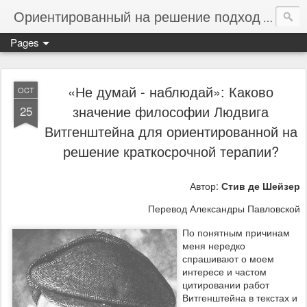
Ориентированный на решение подход
Фокус н
Pages
«Не думай - наблюдай»: Каково
OCT
значение философии Людвига
25
Витгенштейна для ориентированной на
решение краткосрочной терапии?
Автор:
Стив де Шейзер
Перевод Александры Павловской
По понятным причинам
меня нередко
спрашивают о моем
интересе и частом
цитировании работ
Витгенштейна в текстах и