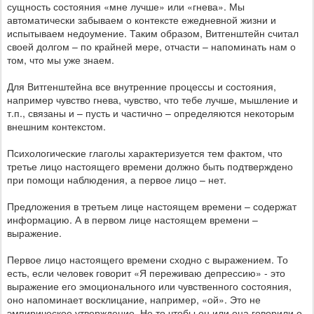
сущность состояния «мне лучше» или «гнева». Мы
автоматически забываем о контексте ежедневной жизни и
испытываем недоумение. Таким образом, Витгенштейн считал
своей долгом – по крайней мере, отчасти – напоминать нам о
том, что мы уже знаем.
Для Витгенштейна все внутренние процессы и состояния,
например чувство гнева, чувство, что тебе лучше, мышление и
т.п., связаны и – пусть и частично – определяются некоторым
внешним контекстом.
Психологические глаголы характеризуется тем фактом, что
третье лицо настоящего времени должно быть подтверждено
при помощи наблюдения, а первое лицо – нет.
Предложения в третьем лице настоящем времени – содержат
информацию. А в первом лице настоящем времени –
выражение.
Первое лицо настоящего времени сходно с выражением. То
есть, если человек говорит «Я переживаю депрессию» - это
выражение его эмоционального или чувственного состояния,
оно напоминает восклицание, например, «ой». Это не
эмпирическое утверждение. Не то чтобы он или она говорили о