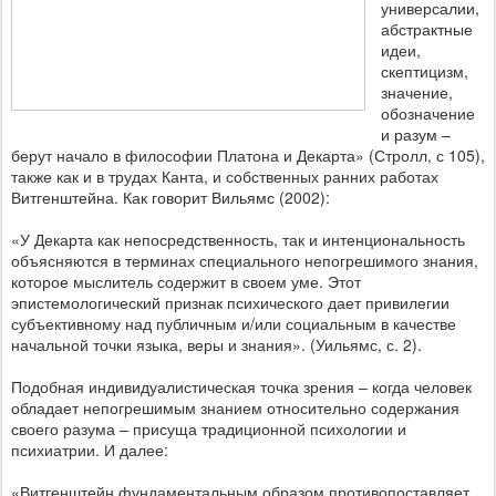
универсалии,
абстрактные
идеи,
скептицизм,
значение,
обозначение
и разум –
берут начало в философии Платона и Декарта» (Стролл, с 105),
также как и в трудах Канта, и собственных ранних работах
Витгенштейна. Как говорит Вильямс (2002):
«У Декарта как непосредственность, так и интенциональность
объясняются в терминах специального непогрешимого знания,
которое мыслитель содержит в своем уме. Этот
эпистемологический признак психического дает привилегии
субъективному над публичным и/или социальным в качестве
начальной точки языка, веры и знания». (Уильямс, с. 2).
Подобная индивидуалистическая точка зрения
–
когда человек
обладает непогрешимым знанием относительно содержания
своего разума – присуща традиционной психологии и
психиатрии. И далее:
«Витгенштейн фундаментальным образом противопоставляет