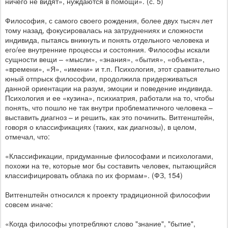
ничего не видят», нуждаются в помощи». (с. 5)
Философия, с самого своего рождения, более двух тысяч лет
тому назад, фокусировалась на затруднениях и сложности
индивида, пытаясь вникнуть и понять отдельного человека и
его/ее внутренние процессы и состояния. Философы искали
сущности вещи – «мысли», «знания», «бытия», «объекта»,
«времени», «Я», «имени» и т.п. Психология, этот сравнительно
юный отпрыск философии, продолжила придерживаться
данной ориентации на разум, эмоции и поведение индивида.
Психология и ее «кузина», психиатрия, работали на то, чтобы
понять, что пошло не так внутри проблематичного человека –
выставить диагноз – и решить, как это починить. Витгенштейн,
говоря о классификациях (таких, как диагнозы), в целом,
отмечал, что:
«Классификации, придуманные философами и психологами,
похожи на те, которые мог бы составить человек, пытающийся
классифицировать облака по их формам». (ФЗ, 154)
Витгенштейн относился к проекту традиционной философии
совсем иначе:
«Когда философы употребляют слово "знание", "бытие",