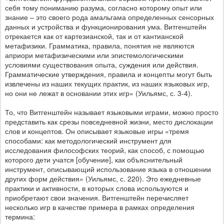
себя тому пониманию разума, согласно которому опыт или
знание – это своего рода амальгама определенных сенсорных
данных и устройства и функционирования ума. Витгенштейн
отрекается как от картезианской, так и от кантианской
метафизики. Грамматика, правила, понятия не являются
априори метафизическими или эпистемологическими
условиями существования опыта, суждения или действия.
Грамматические утверждения, правила и концепты могут быть
извлечены из наших текущих практик, из наших языковых игр,
но они не лежат в основании этих игр» (Уильямс, с. 3-4).
То, что Витгенштейн называет языковыми играми, можно просто
представить как срезы повседневной жизни, место дислокации
слов и концептов. Он описывает языковые игры «тремя
способами: как методологический инструмент для
исследования философских теорий, как способ, с помощью
которого дети учатся [обучение], как объяснительный
инструмент, описывающий использование языка в отношении
других форм действия» (Уильямс, с. 220). Это ежедневные
практики и активности, в которых слова используются и
приобретают свои значения. Витгенштейн перечисляет
несколько игр в качестве примера в рамках определения
термина: