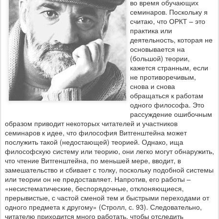
во время обучающих
семинаров. Поскольку я
считаю, что ОРКТ – это
практика или
деятельность, которая не
основывается на
(большой) теории,
кажется странным, если
не противоречивым,
снова и снова
обращаться к работам
одного философа. Это
рассуждение ошибочным
образом приводит некоторых читателей и участников
семинаров к идее, что философия Витгенштейна может
послужить такой (недостающей) теорией. Однако,
ища
философскую систему или теорию,
они легко могут обнаружить,
что чтение Витгенштейна, по меньшей мере, вводит, в
замешательство и сбивает с толку, поскольку подобной системы
или теории он не предоставляет. Напротив, его работы –
«несистематические, беспорядочные, отклоняющиеся,
прерывистые, с частой сменой тем и быстрыми переходами от
одного предмета к другому» (Стролл, с. 93). Следовательно,
читателю приходится много работать, чтобы отследить