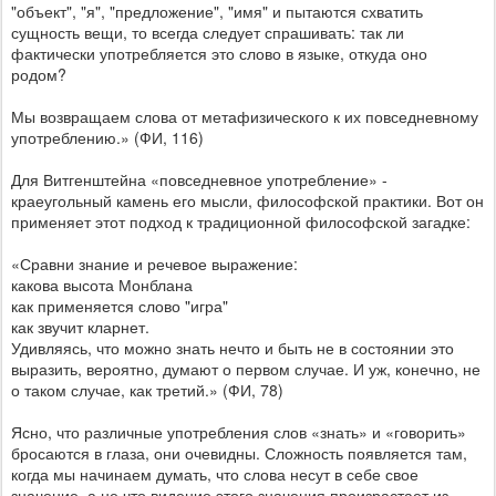
"объект", "я", "предложение", "имя" и пытаются схватить
сущность вещи, то всегда следует спрашивать: так ли
фактически употребляется это слово в языке, откуда оно
родом?
Мы возвращаем слова от метафизического к их повседневному
употреблению.» (ФИ, 116)
Для Витгенштейна «повседневное употребление» -
краеугольный камень его мысли, философской практики. Вот он
применяет этот подход к традиционной философской загадке:
«Сравни знание и речевое выражение:
какова высота Монблана
как применяется слово "игра"
как звучит кларнет.
Удивляясь, что можно знать нечто и быть не в состоянии это
выразить, вероятно, думают о первом случае. И уж, конечно, не
о таком случае, как третий.» (ФИ, 78)
Ясно, что различные употребления слов «знать» и «говорить»
бросаются в глаза, они очевидны. Сложность появляется там,
когда мы начинаем думать, что слова несут в себе свое
значение, а не что видение этого значения произрастает из