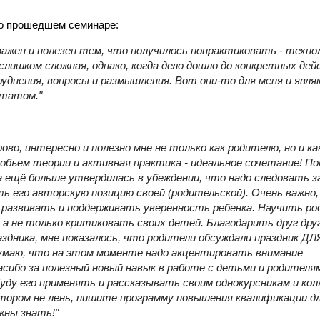
 о прошедшем семинаре:
важен и полезен тем, что получилось попрактиковать - техно
слишком сложная, однако, когда дело дошло до конкретных дей
руднения, вопросы и размышления. Вот они-то для меня и явл
ьтатом."
ово, интересно и полезно мне не только как родителю, но и ка
бъем теории и активная практика - идеальное сочетание!
По
а ещё больше утвердилась в убеждении, что надо следовать за
ь его авторскую позицию своей (родительской). Очень важно,
 развивать и поддерживать уверенность ребенка. Научить р
 а не только критиковать своих детей. Благодарить друг друг
здника, мне показалось, что родители обсуждали праздник ДЛ
Думаю, что на этом моменте надо акцентировать внимание
асибо за полезный новый навык в работе с детьми и родителя
уду его применять и рассказывать своим однокурсникам и кол
ктором не лень, пишите программу повышения квалификации для
жны знать!"