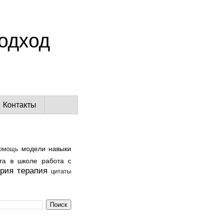
одход
Контакты
модели
навыки
помощь
та в школе
работа с
ория
терапия
цитаты