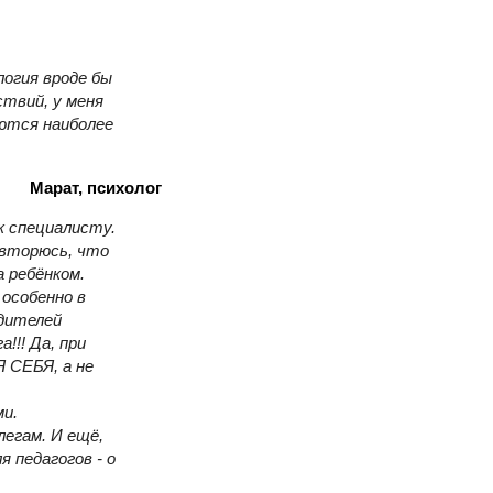
логия вроде бы
ствий, у меня
яются наиболее
Марат, психолог
к специалисту.
вторюсь, что
 ребёнком.
 особенно в
одителей
а!!!
Да, при
Я СЕБЯ, а не
ми.
легам.
И ещё,
 педагогов - о