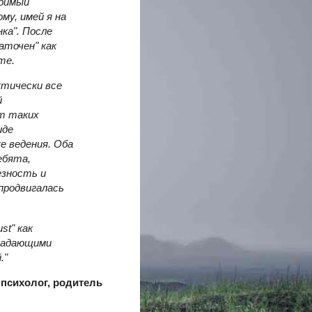
юбимый
му, имей я на
ка". После
аточен" как
оте.
тически все
й
от таких
иде
е ведения. Оба
ебята,
езность и
 продвигалась
st" как
традающими
."
 психолог, родитель