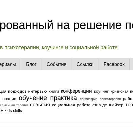
рованный на решение п
в психотерапии, коучинге и социальной работе
ериалы
Блог
События
Ссылки
Facebook
конференции
ция подходов
интервью
книги
коучинг
кризисная 
обучение
практика
азование
рабо
психиатрия
психотерапия
события
те
социальная работа
стив де шейзер
семейная терапия
EF
kids skills