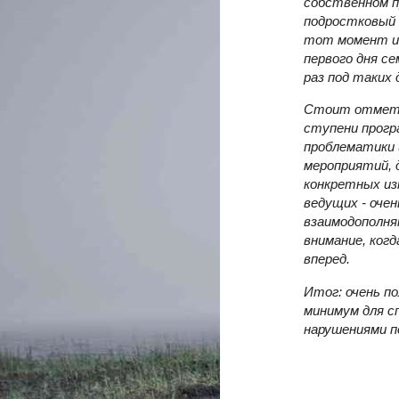
собственном п
подростковый
тот момент им
первого дня с
раз под таких
Стоит отмети
ступени прогр
проблематики 
мероприятий, 
конкретных из
ведущих - оче
взаимодополняю
внимание, когд
вперед.
Итог: очень по
минимум для с
нарушениями п