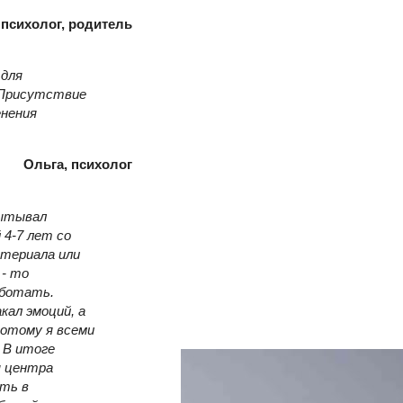
 психолог, родитель
 для
. Присутствие
енения
Ольга, психолог
пытывал
 4-7 лет со
атериала или
 - то
аботать.
кал эмоций, а
потому я всеми
.
В итоге
я центра
сть в