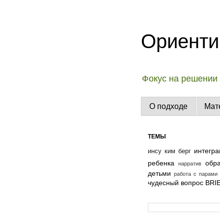
Ориенти
Фокус на решении 
О подходе
Мат
ТЕМЫ
интегра
инсу ким берг
ребенка
обр
нарратив
детьми
работа с парами
чудесный вопрос
BRI