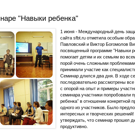
инаре "Навыки ребенка"
1 июня - Международный день защи
сайта
sfbt.ru
отметила особым обра
Павловский и Виктор Богомолов Ви
посвященный программе
"Навыки р
помогает детям и их семьям во все
порой очень сложными проблемами
принимали участие как специалисты
Семинар длился два дня. В ходе с
последовательно рассмотрены все 
с опорой на опыт и примеры участн
семинара участники попробовали 
ребенка" в отношении конкретной 
одного из участников. Было предл
интересных и творческих решений!
утверждать, что семинар прошел д
продуктивно.