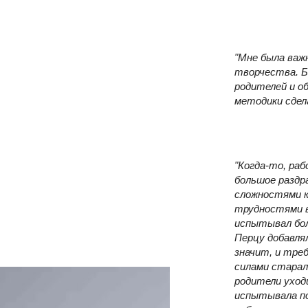
"Мне была важ
творчества. Б
родителей и о
методики сдел
"Когда-то, ра
большое раздра
сложностями к
трудностями в 
испытывал бол
Перцу добавля
значит, и треб
силами старал
родители уход
испытывала по