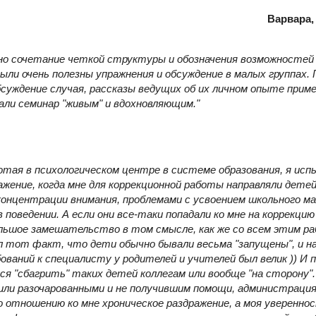
Варвара,
но сочетание четкой структуры и обозначения возможностей
ыли очень полезны упражнения и обсуждение в малых группах
бсуждение случая, рассказы ведущих об их личном опыте прим
али семинар "живым" и вдохновляющим."
ботая в психологическом центре в системе образования, я ис
жение, когда мне для коррекционной работы направляли детей
онцентрации внимания, проблемами с усвоением школьного м
поведении. А если они все-таки попадали ко мне на коррекцию
ьшое замешательство в том смысле, как же со всем этим р
л тот факт, что дети обычно бывали весьма "запущены", и на
ований к специалисту у родителей и учителей был велик )) И 
ся "сбагрить" таких детей коллегам или вообще "на сторону"
или разочарованными и не получившим помощи, администраци
 отношению ко мне хроническое раздражение, а моя уверенно