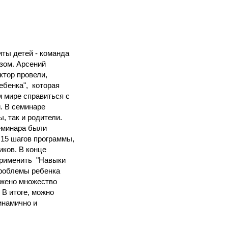
ты детей - команда
зом. Арсений
ктор провели,
ебенка"
, которая
м мире справиться с
. В семинаре
, так и родители.
еминара были
15 шагов программы,
иков. В конце
применить "Навыки
проблемы ребенка
ожено множество
 В итоге, можно
инамично и