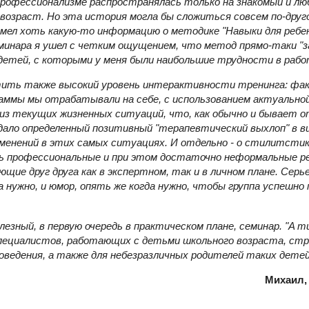
рофессионализме распространялась только на знакомый и л
 возраст.
Но эта история могла бы сложиться совсем по-друго
ел хоть какую-то информацию о методике "Навыки для ребен
еминара я ушел с четким ощущением, что метод прямо-таки "з
 детей, с которыми у меня были наибольшие трудности в раб
ть также высокий уровень интерактивности тренинга: фак
аммы мы отрабатывали на себе, с использованием актуально
из текущих жизненных ситуаций, что, как обычно и бывает 
дало определенный позитивный "терапевтический выхлоп" в в
менений в этих самых ситуациях.
И отдельно - о стилитстик
нь профессиональные и при этом достаточно неформальные р
щие друг друга как в экспертном, так и в личном плане. Серь
а нужно, и юмор, опять же когда нужно, чтобы группа успешно
лезный, в первую очередь в практическом плане, семинар. "A mu
пециалистов, работающих с детьми школьного возраста, с
оведения, а также для небезразличных родителей таких детей
Михаил,