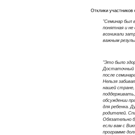
Отклики участников
"Семинар был 
понятная и не 
возникали зат
важным резул
"Это было здор
Достаточный о
после семинар
Нельзя забиват
нашей стране,
поддерживать,
обсуждении пра
для ребенка. 
родителей.
Сп
Обязательно б
если вам с Ви
программе дол