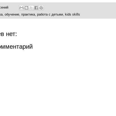
сений
ка
,
обучение
,
практика
,
работа с детьми
,
kids skills
в нет:
омментарий